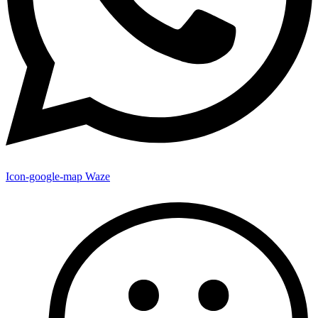
Icon-google-map
Waze