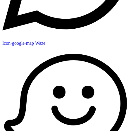
Icon-google-map
Waze