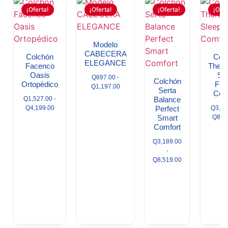
¡Oferta!
¡Oferta!
¡Oferta!
¡Ofer
Modelo
CABECERA
Colchón
Col
ELEGANCE
Facenco
Thera
Oasis
Sl
Q
897.00
-
Colchón
Ortopédico
Fit
Q
1,197.00
Serta
Com
Q
1,527.00
-
Balance
Q
4,199.00
Perfect
Q
3,33
Smart
Q
8,2
Comfort
Q
3,189.00
-
Q
8,519.00