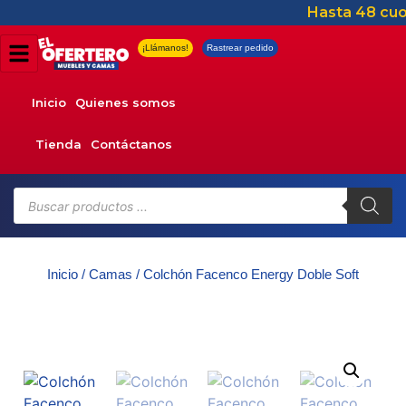
Hasta 48 cuo
¡Llámanos!
Rastrear pedido
Inicio
Quienes somos
Tienda
Contáctanos
Inicio
/
Camas
/ Colchón Facenco Energy Doble Soft