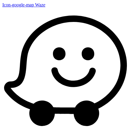
Icon-google-map
Waze