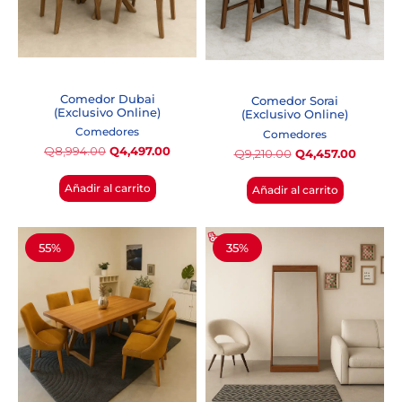
Comedor Dubai
Comedor Sorai
(Exclusivo Online)
(Exclusivo Online)
Comedores
Comedores
Q
8,994.00
Q
4,497.00
Q
9,210.00
Q
4,457.00
Añadir al carrito
Añadir al carrito
55%
35%