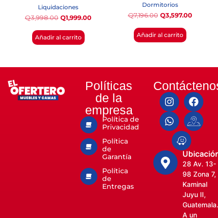
Dormitorios
Liquidaciones
Q
7,196.00
Q
3,597.00
Q
3,998.00
Q
1,999.00
Añadir al carrito
Añadir al carrito
Políticas
Contácteno
de la
empresa
Política de
Privacidad
Política
de
Ubicació
Garantía
28 Av. 13-
Política
98 Zona 7,
de
Kaminal
Entregas
Juyu II,
Guatemala
A un