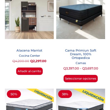
Alacena Marriot
Cama Primiun Soft
Dream, 100%
Cocina Center
Ortopedica
Q
4,200.00
Q
2,297.00
Camas
Q
3,397.00
-
Q
3,697.00
Añadir al carrito
Seleccionar opciones
50%
38%