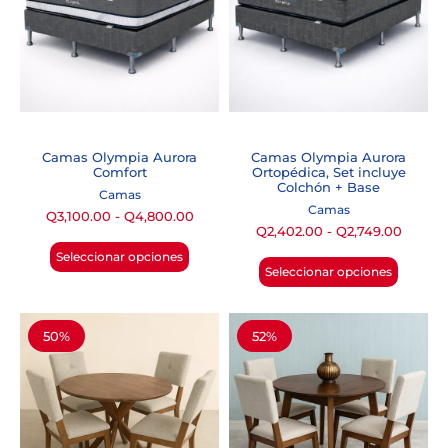
Camas Olympia Aurora
Camas Olympia Aurora
Comfort
Ortopédica, Set incluye
Colchón + Base
Camas
Camas
Q
3,100.00
-
Q
4,800.00
Q
2,402.00
-
Q
2,749.00
Seleccionar opciones
Seleccionar opciones
50%
52%