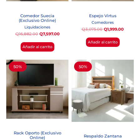
Comedor Suecia
Espejo Virtus
(Exclusivo Online)
Comedores
Liquidaciones
Q
3,075.00
Q
1,999.00
Q
16,882.00
Q
7,597.00
Añadir al carrito
Añadir al carrito
50%
50%
Rack Oporto (Exclusivo
Respaldo Zantana
Online)