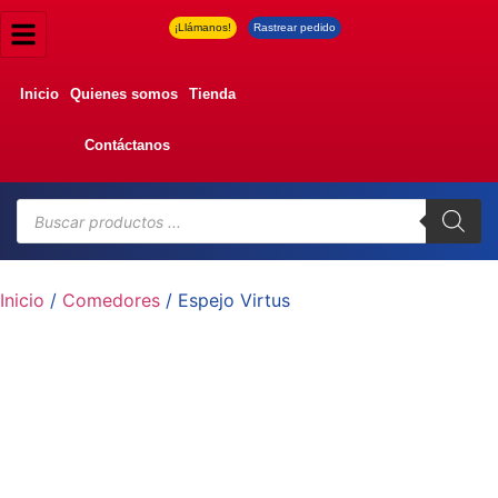
¡Llámanos!
Rastrear pedido
Inicio
Quienes somos
Tienda
Contáctanos
Inicio
/
Comedores
/ Espejo Virtus