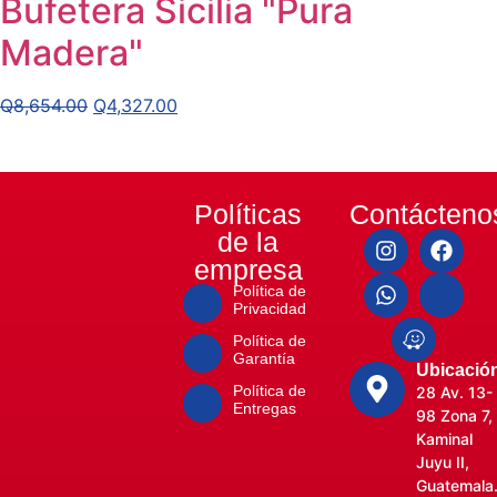
Bufetera Sicilia "Pura
Madera"
Q
8,654.00
Q
4,327.00
Políticas
Contácteno
de la
empresa
Política de
Privacidad
Política de
Garantía
Ubicació
Política de
28 Av. 13-
Entregas
98 Zona 7,
Kaminal
Juyu II,
Guatemala