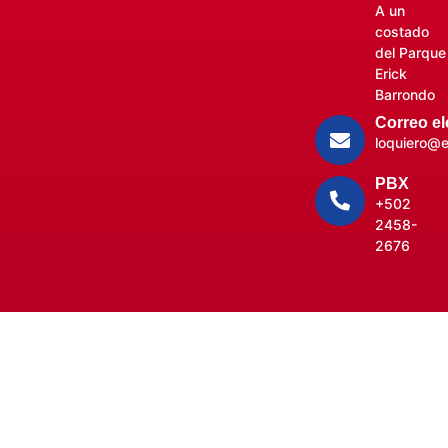
A un
costado
del Parque
Erick
Barrondo
Correo el
loquiero@e
PBX
+502
2458-
2676