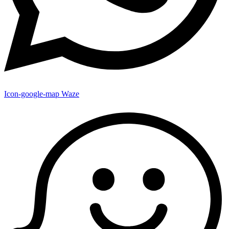
Icon-google-map
Waze